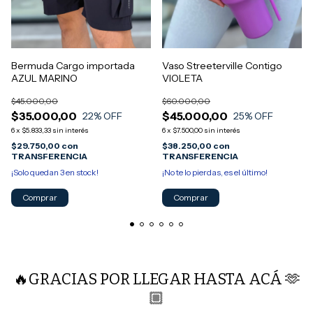
Bermuda Cargo importada
Vaso Streeterville Contigo
AZUL MARINO
VIOLETA
$45.000,00
$60.000,00
$35.000,00
$45.000,00
22
% OFF
25
% OFF
6
x
$5.833,33
sin interés
6
x
$7.500,00
sin interés
$29.750,00
con
$38.250,00
con
TRANSFERENCIA
TRANSFERENCIA
¡Solo quedan
3
en stock!
¡No te lo pierdas, es el último!
Comprar
🔥GRACIAS POR LLEGAR HASTA ACÁ 🫶
🏼