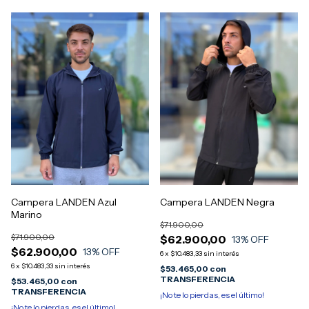
Campera LANDEN Azul
Campera LANDEN Negra
Marino
$71.900,00
$71.900,00
$62.900,00
13
% OFF
$62.900,00
13
% OFF
6
x
$10.483,33
sin interés
6
x
$10.483,33
sin interés
$53.465,00
con
TRANSFERENCIA
$53.465,00
con
TRANSFERENCIA
¡No te lo pierdas, es el último!
¡No te lo pierdas, es el último!