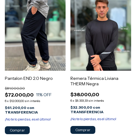
Remera Térmica Liviana
Pantalon END 2.0 Negro
THERM Negra
$81.000,00
$38.000,00
$72.000,00
11
% OFF
6
x
$6.333,33
sin interés
6
x
$12.000,00
sin interés
$32.300,00
con
$61.200,00
con
TRANSFERENCIA
TRANSFERENCIA
¡No te lo pierdas, es el último!
¡No te lo pierdas, es el último!
Comprar
Comprar