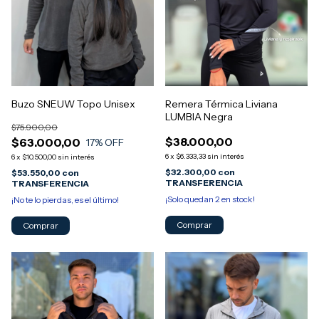
Buzo SNEUW Topo Unisex
Remera Térmica Liviana
LUMBIA Negra
$75.900,00
$38.000,00
$63.000,00
17
% OFF
6
x
$6.333,33
sin interés
6
x
$10.500,00
sin interés
$32.300,00
con
$53.550,00
con
TRANSFERENCIA
TRANSFERENCIA
¡Solo quedan
2
en stock!
¡No te lo pierdas, es el último!
Comprar
Comprar