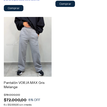
Comprar
Comprar
Pantalón VORJA MAX Gris
Melange
$78.000,00
$72.000,00
8
% OFF
6
x
$12.000,00
sin interés