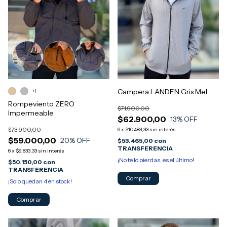
Campera LANDEN Gris Mel
+1
Rompeviento ZERO
$71.900,00
Impermeable
$62.900,00
13
% OFF
$73.900,00
6
x
$10.483,33
sin interés
$59.000,00
20
% OFF
$53.465,00
con
TRANSFERENCIA
6
x
$9.833,33
sin interés
¡No te lo pierdas, es el último!
$50.150,00
con
TRANSFERENCIA
Comprar
¡Solo quedan
4
en stock!
Comprar