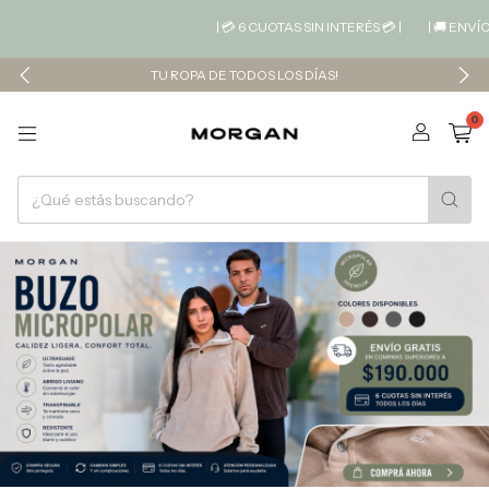
| 💳 6 CUOTAS SIN INTERÉS 💳 |
| 🚚 ENVÍO GRATIS 
TU ROPA DE TODOS LOS DÍAS!
0