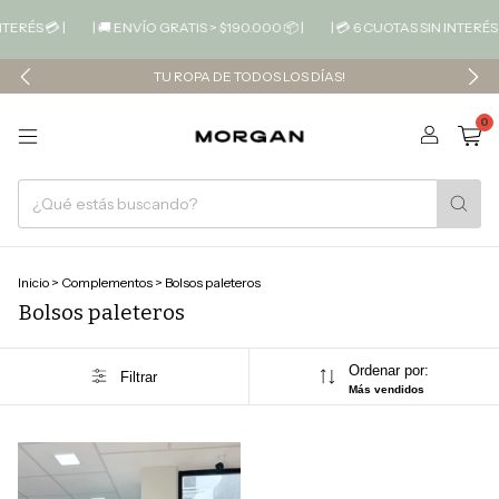
TERÉS 💳 |
| 🚚 ENVÍO GRATIS > $190.000 📦 |
| 💳 6 CUOTAS SIN INTERÉS 
TU ROPA DE TODOS LOS DÍAS!
0
Inicio
>
Complementos
>
Bolsos paleteros
Bolsos paleteros
Ordenar por:
Filtrar
Más vendidos