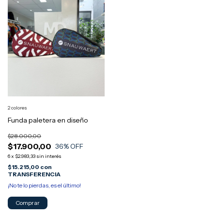
2 colores
Funda paletera en diseño
$28.000,00
$17.900,00
36
% OFF
6
x
$2.983,33
sin interés
$15.215,00
con
TRANSFERENCIA
¡No te lo pierdas, es el último!
Comprar