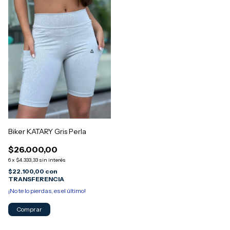
Biker KATARY Gris Perla
$26.000,00
6
x
$4.333,33
sin interés
$22.100,00
con
TRANSFERENCIA
¡No te lo pierdas, es el último!
Comprar