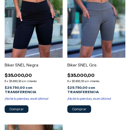
Biker SNEL Negra
Biker SNEL Gris
$35.000,00
$35.000,00
6
x
$5.833,33
sin interés
6
x
$5.833,33
sin interés
$29.750,00
con
$29.750,00
con
TRANSFERENCIA
TRANSFERENCIA
¡No te lo pierdas, es el último!
¡No te lo pierdas, es el último!
Comprar
Comprar