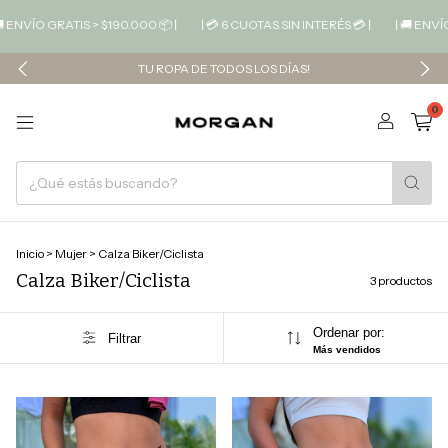
 ENVÍO GRATIS > $190.000 📦 |
| 💳 6 CUOTAS SIN INTERÉS 💳 |
| 🚚 ENVÍO
TU ROPA DE TODOS LOS DÍAS!
0
Inicio
>
Mujer
>
Calza Biker/Ciclista
Calza Biker/Ciclista
3 productos
Ordenar por:
Filtrar
Más vendidos