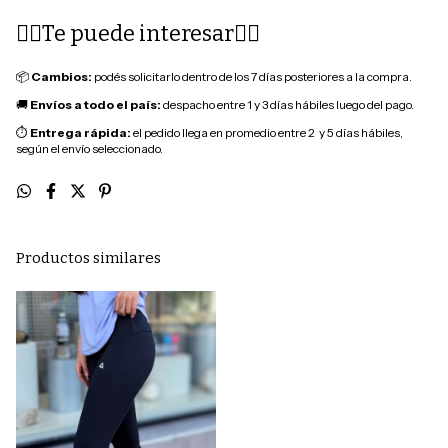
👇🏽Te puede interesar👇🏽
📦
Cambios:
podés solicitarlo dentro de los 7 días posteriores a la compra.
🚚
Envíos a todo el país:
despacho entre 1 y 3 días hábiles luego del pago.
⏱
Entrega rápida:
el pedido llega en promedio entre 2 y 5 días hábiles,
según el envío seleccionado.
Productos similares