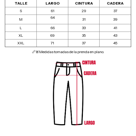
TALLE
LARGO
CINTURA
CADERA
S
61
29
37
64
M
31
39
L
66
33
41
XL
69
35
43
XXL
71
37
45
📏🚨Medidas tomadas de la prenda en plano.