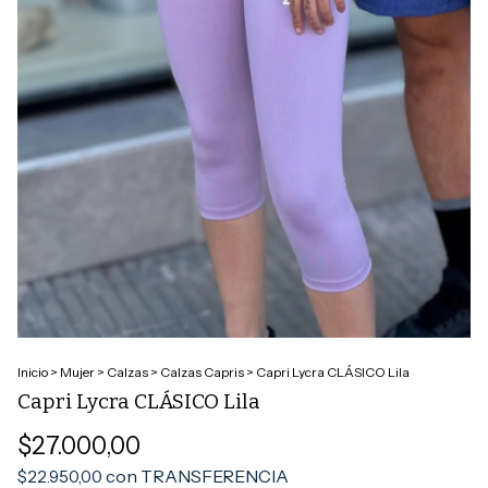
Inicio
>
Mujer
>
Calzas
>
Calzas Capris
>
Capri Lycra CLÁSICO Lila
Capri Lycra CLÁSICO Lila
$27.000,00
con
TRANSFERENCIA
$22.950,00