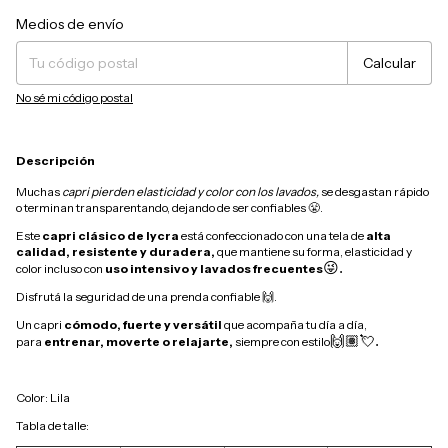
Cambiar CP
Entregas para el CP:
Medios de envío
Calcular
No sé mi código postal
Descripción
Muchas
capri pierden elasticidad y color con los lavados,
se desgastan rápido
o terminan transparentando, dejando de ser confiables 😤.
Este
capri clásico de lycra
está confeccionado con una tela de
alta
calidad, resistente y duradera,
que mantiene su forma, elasticidad y
😜.
color incluso con
uso intensivo y lavados frecuentes
Disfrutá la seguridad de una prenda confiable 🙌.
Un capri
cómodo, fuerte y versátil
que acompaña tu día a día,
🙌🏽💘.
para
entrenar, moverte o relajarte,
siempre con estilo
Color: Lila
Tabla de talle: