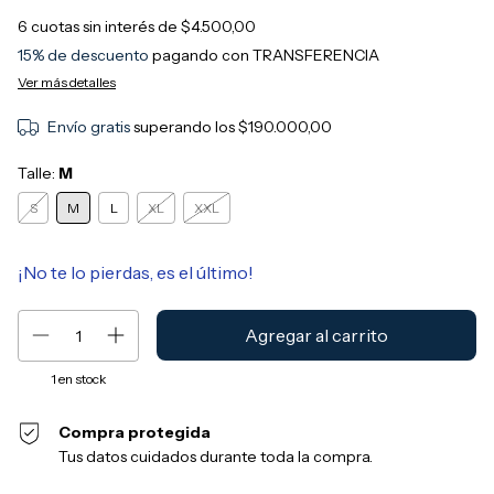
6
cuotas sin interés de
$4.500,00
15% de descuento
pagando con TRANSFERENCIA
Ver más detalles
Envío gratis
superando los
$190.000,00
Talle:
M
S
M
L
XL
XXL
¡No te lo pierdas, es el último!
1
en stock
Compra protegida
Tus datos cuidados durante toda la compra.