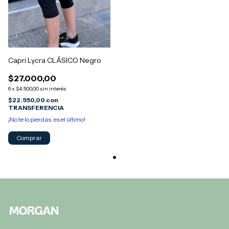
Capri Lycra CLÁSICO Negro
$27.000,00
6
x
$4.500,00
sin interés
$22.950,00
con
TRANSFERENCIA
¡No te lo pierdas, es el último!
Comprar