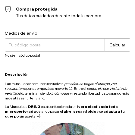
Compra protegida
Tus datos cuidados durante toda la compra.
Cambiar CP
Entregas para el CP:
Medios de envío
Calcular
No sé mi código postal
Descripción
Las musculosas comunes se vuelven
pesadas, se pegan al cuerpo y se
recalientan
apenas empezás a moverte 🥵. Entre el
sudor, el roce y la falta de
ventilación,
terminan siendo
incómodas
y restando libertad justo cuando más
necesitás sentirte liviano.
La Musculosa
DRING
está confeccionada en
lycra elastizada toda
microperforada
dejando pasar el
aire, seca rápido
y se
adapta a tu
cuerpo
sin apretar💨.