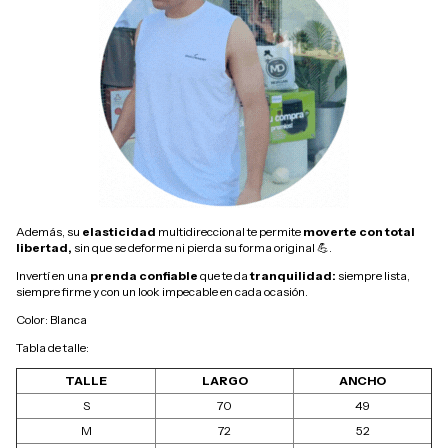
Además, su
elasticidad
multidireccional te permite
moverte con total
libertad,
sin que se deforme ni pierda su forma original 💪.
Invertí en una
prenda confiable
que te da
tranquilidad:
siempre lista,
siempre firme y con un look impecable en cada ocasión.
Color: Blanca
Tabla de talle:
TALLE
LARGO
ANCHO
S
70
49
M
72
52