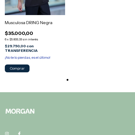
Musculosa DRING Negra
$35.000,00
6
x
$5.833,33
sin interés
$29.750,00
con
TRANSFERENCIA
¡No te lo pierdas, es el último!
Comprar