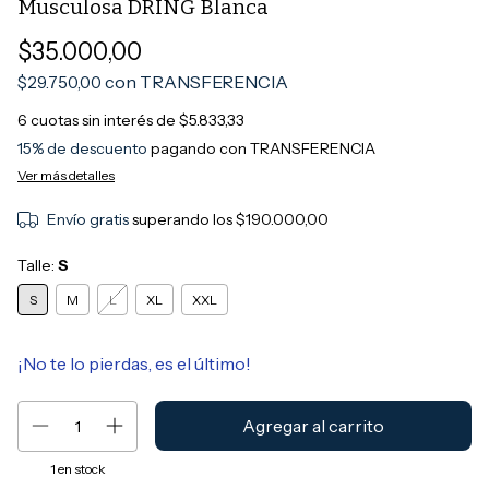
Musculosa DRING Blanca
$35.000,00
con
TRANSFERENCIA
$29.750,00
6
cuotas sin interés de
$5.833,33
15% de descuento
pagando con TRANSFERENCIA
Ver más detalles
Envío gratis
superando los
$190.000,00
Talle:
S
S
M
L
XL
XXL
¡No te lo pierdas, es el último!
1
en stock