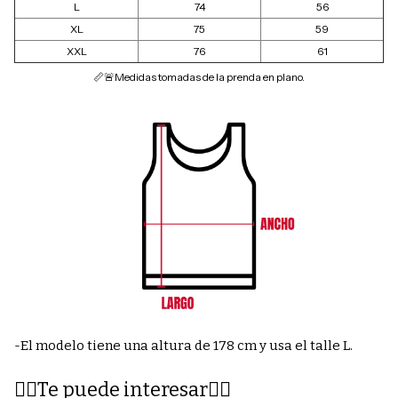
L
74
56
XL
75
59
XXL
76
61
📏🚨Medidas tomadas de la prenda en plano.
-El modelo tiene una altura de 178 cm y usa el talle L.
👇🏽Te puede interesar👇🏽