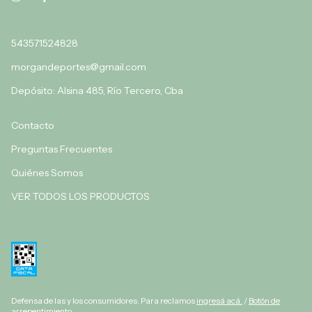
543571524828
morgandeportes@gmail.com
Depósito: Alsina 485, Río Tercero, Cba
Contacto
Preguntas Frecuentes
Quiénes Somos
VER TODOS LOS PRODUCTOS
Defensa de las y los consumidores. Para reclamos
ingresá acá.
/
Botón de
arrepentimiento