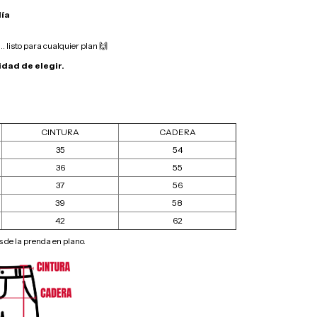
día
… listo para cualquier plan 🙌
idad de elegir.
CINTURA
CADERA
35
54
36
55
37
56
39
58
42
62
de la prenda en plano.