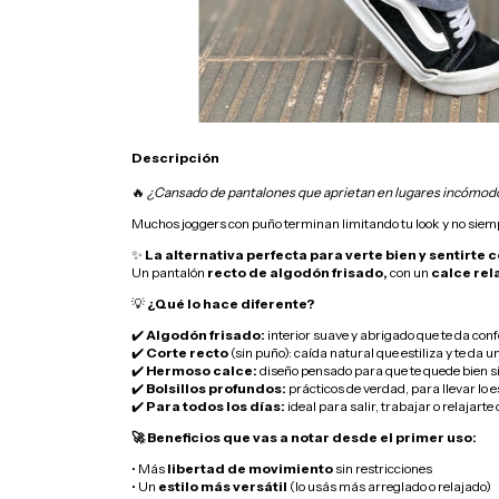
Descripción
🔥
¿Cansado de pantalones que aprietan en lugares incómodos
Muchos joggers con puño terminan limitando tu look y no siem
✨
La alternativa perfecta para verte bien y sentirte
Un pantalón
recto de algodón frisado,
con un
calce rel
💡
¿Qué lo hace diferente?
✔️
Algodón frisado:
interior suave y abrigado que te da con
✔️
Corte recto
(sin puño): caída natural que estiliza y te da
✔️
Hermoso calce:
diseño pensado para que te quede bien si
✔️
Bolsillos profundos:
prácticos de verdad, para llevar lo 
✔️
Para todos los días:
ideal para salir, trabajar o relajarte
🚀 Beneficios que vas a notar desde el primer uso:
• Más
libertad de movimiento
sin restricciones
• Un
estilo más versátil
(lo usás más arreglado o relajado)