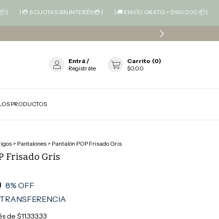
💳 6 CUOTAS SIN INTERÉS 💳 |
| 🚚 ENVÍO GRATIS > $190.000 📦 |
| 💳 6 CU
Entrá
/
Carrito
(
0
)
Registráte
$0,00
LOS PRODUCTOS
igos
>
Pantalones
>
Pantalón POP Frisado Gris
P Frisado Gris
0
8
% OFF
TRANSFERENCIA
rés de
$11.333,33