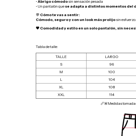
•
Abrigo cómodo
sin sensación pesada
• Un pantalón que
se adapta a distintos momentos del 
💬
Cómo te vas a sentir:
Cómodo, seguro y con un look más prolijo
sin esfuerzo
🖤 Comodidad y estilo en un solo pantalón, sin neces
Tabla de talle:
TALLE
LARGO
S
96
M
100
L
104
XL
108
XXL
114
📏🚨Medidas tomadas 