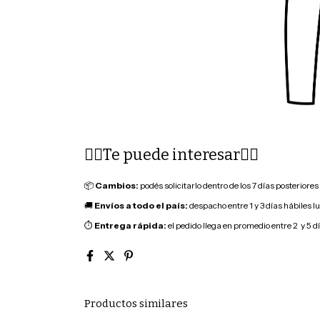
👇🏽Te puede interesar👇🏽
📦
Cambios:
podés solicitarlo dentro de los 7 días posteriore
🚚
Envíos a todo el país:
despacho entre 1 y 3 días hábiles l
⏱
Entrega rápida:
el pedido llega en promedio entre 2 y 5 d
Productos similares