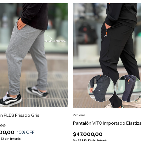
n FLES Frisado Gris
2 colores
Pantalón VITO Importado Elastiz
,00
00,00
10
% OFF
$47.000,00
,33
sin interés
6
x
$7.833,33
sin interés