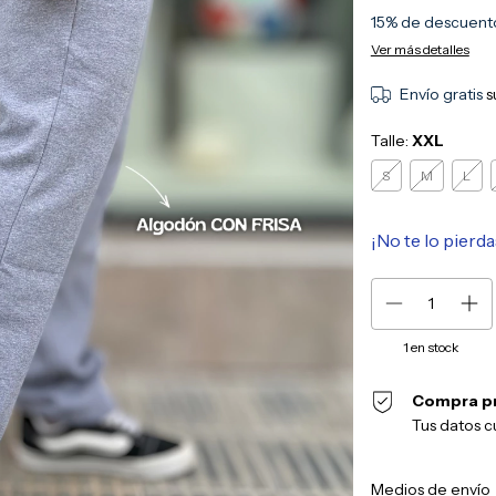
15% de descuent
Ver más detalles
Envío gratis
s
Talle:
XXL
S
M
L
¡No te lo pierda
1
en stock
Compra p
Tus datos c
Entregas para el CP:
Medios de envío