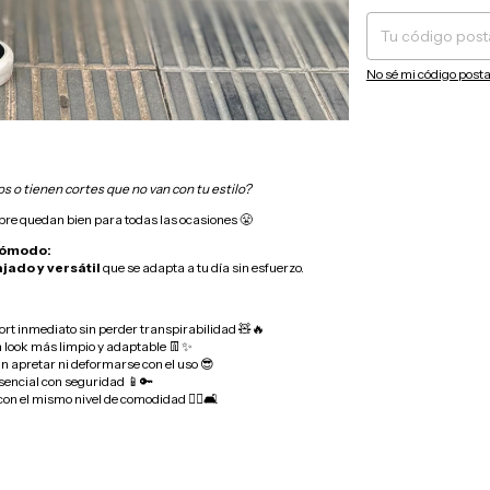
No sé mi código posta
 o tienen cortes que no van con tu estilo?
pre quedan bien para todas las ocasiones 😤
 cómodo:
ajado y versátil
que se adapta a tu día sin esfuerzo.
fort inmediato sin perder transpirabilidad 🧸🔥
 un look más limpio y adaptable 👖✨
n apretar ni deformarse con el uso 😎
esencial con seguridad 📱🔑
 con el mismo nivel de comodidad 🏃‍♂️🛋️