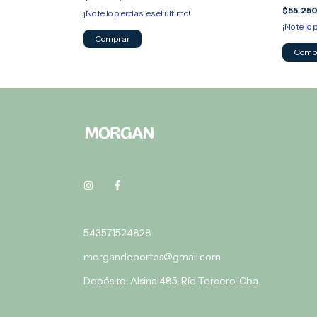
$55.25
RENCIA
¡No te lo pierdas, es el último!
¡No te lo 
Comprar
Comp
543571524828
morgandeportes@gmail.com
Depósito: Alsina 485, Río Tercero, Cba