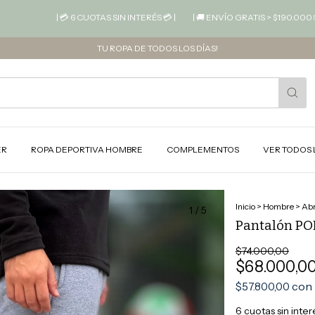
| 💳 6 CUOTAS SIN INTERÉS 💳 |
| 🚚 ENVÍO GRATIS > $190.000 📦 |
| 
TU ROPA DE TODOS LOS DÍAS!
ER
ROPA DEPORTIVA HOMBRE
COMPLEMENTOS
VER TODOS 
Inicio
>
Hombre
>
Abr
1
/
5
Pantalón PO
$74.000,00
$68.000,0
con
$57.800,00
6
cuotas sin inte