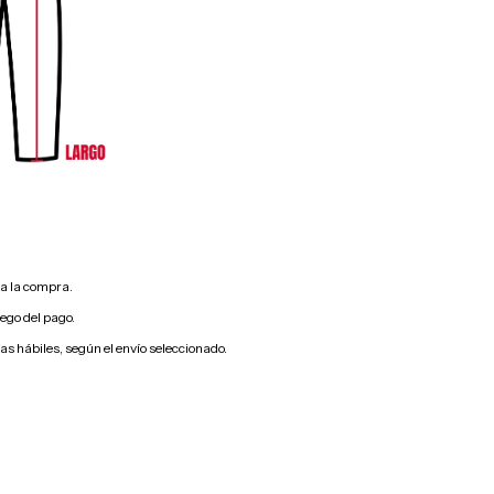
s a la compra.
uego del pago.
ías hábiles, según el envío seleccionado.