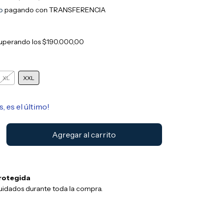
o
pagando con TRANSFERENCIA
uperando los
$190.000,00
XL
XXL
s, es el último!
rotegida
uidados durante toda la compra.
Cambiar CP