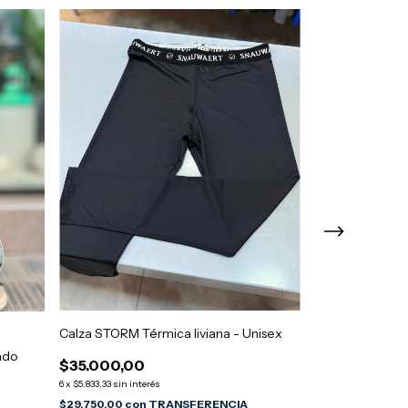
Calza STORM Térmica liviana - Unisex
Pantalon NEGE
ado
$35.000,00
$67.000,00
$59.000,00
6
x
$5.833,33
sin interés
6
x
$9.833,33
sin inter
$29.750,00
con
TRANSFERENCIA