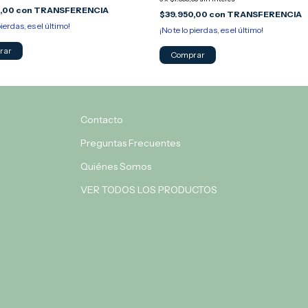
0,00
con
TRANSFERENCIA
$39.950,00
con
TRANSFERENCIA
pierdas, es el último!
¡No te lo pierdas, es el último!
rar
Comprar
Contacto
Preguntas Frecuentes
Quiénes Somos
VER TODOS LOS PRODUCTOS