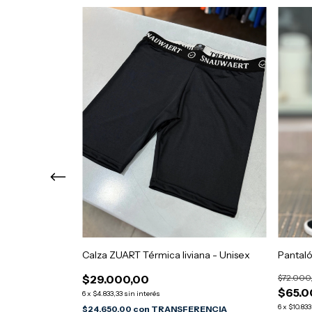
Calza ZUART Térmica liviana - Unisex
Pantaló
$29.000,00
$72.000
$65.0
6
x
$4.833,33
sin interés
6
x
$10.833
$24.650,00
con
TRANSFERENCIA