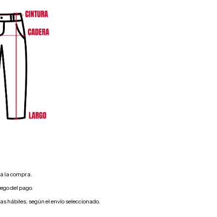
s a la compra.
uego del pago.
ías hábiles, según el envío seleccionado.