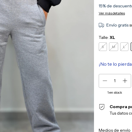
15% de descuent
Ver más detalles
Envío gratis
s
Talle:
XL
S
M
L
¡No te lo pierda
1
en stock
Compra p
Tus datos c
Entregas para el CP:
Medios de envío