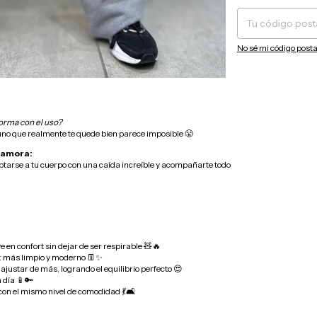
No sé mi código posta
orma con el uso?
no que realmente te quede bien parece imposible 😤
namora:
tarse a tu cuerpo con una caída increíble y acompañarte todo
e en confort sin dejar de ser respirable 🧸🔥
ook más limpio y moderno 👖✨
ajustar de más, logrando el equilibrio perfecto 😍
a día 📱🔑
 con el mismo nivel de comodidad 💃🛋️