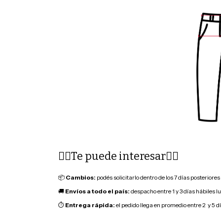
👇🏽Te puede interesar👇🏽
📦
Cambios:
podés solicitarlo dentro de los 7 días posteriore
🚚
Envíos a todo el país:
despacho entre 1 y 3 días hábiles l
⏱
Entrega rápida:
el pedido llega en promedio entre 2 y 5 d