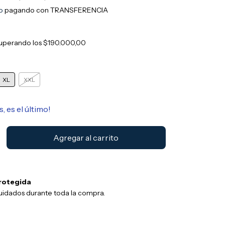
o
pagando con TRANSFERENCIA
uperando los
$190.000,00
XL
XXL
s, es el último!
rotegida
uidados durante toda la compra.
Cambiar CP