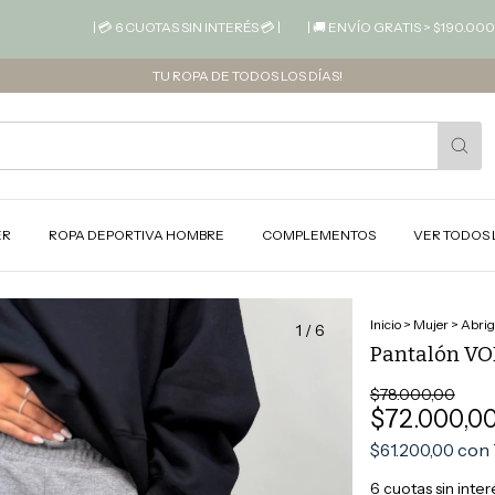
| 💳 6 CUOTAS SIN INTERÉS 💳 |
| 🚚 ENVÍO GRATIS > $190.000 📦 |
TU ROPA DE TODOS LOS DÍAS!
ER
ROPA DEPORTIVA HOMBRE
COMPLEMENTOS
VER TODOS 
Inicio
>
Mujer
>
Abrig
1
/
6
Pantalón VO
$78.000,00
$72.000,0
con
$61.200,00
6
cuotas sin inte