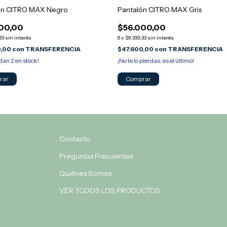
ón CITRO MAX Negro
Pantalón CITRO MAX Gris
00,00
$56.000,00
33
sin interés
6
x
$9.333,33
sin interés
0,00
con
TRANSFERENCIA
$47.600,00
con
TRANSFERENCIA
edan
2
en stock!
¡No te lo pierdas, es el último!
rar
Comprar
Contacto
Preguntas Frecuentes
Quiénes Somos
VER TODOS LOS PRODUCTOS