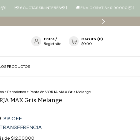
| 💳 6 CUOTAS SIN INTERÉS 💳 |
| 🚚 ENVÍO GRATIS > $190.000 📦 |
| 💳 6 C
Entrá
/
Carrito
(
0
)
Registráte
$0,00
LOS PRODUCTOS
os
>
Pantalones
>
Pantalón VORJA MAX Gris Melange
RJA MAX Gris Melange
0
8
% OFF
TRANSFERENCIA
rés de
$12.000,00