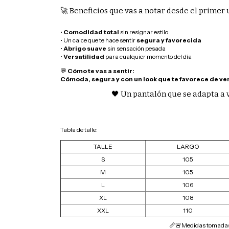
🚀 Beneficios que vas a notar desde el primer 
•
Comodidad total
sin resignar estilo
• Un calce que te hace sentir
segura y favorecida
•
Abrigo suave
sin sensación pesada
•
Versatilidad
para cualquier momento del día
💬
Cómo te vas a sentir:
Cómoda, segura y con un look que te favorece de ver
🖤 Un pantalón que se adapta a vo
Tabla de talle:
TALLE
LARGO
S
105
M
105
L
106
XL
108
XXL
110
📏🚨Medidas tomadas 