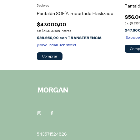
Pantal
5 colores
Pantalón SOFÍA Importado Elastizado
$56.0
6
x
$9.333,
$47.000,00
$47.60
6
x
$7.833,33
sin interés
¡Solo qu
$39.950,00
con
TRANSFERENCIA
¡Solo quedan
3
en stock!
Comp
Comprar
543571524828