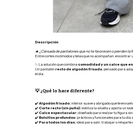
Descripción
🔥 ¿Cansada de pantalones que no te favorecen o pierden la f
Entre cortes incómodos y telas que no acompañan, encontrar u
✨ La solución que combina
comodidad y un calce que e
Un pantalón
recto de algodón frisado
, pensado para adap
el día.
💡 ¿Qué lo hace diferente?
✔️
Algodón frisado:
interior suave y abrigado que te envuelv
✔️
Corte recto (sin puño):
estiliza la silueta y aporta un l
✔️
Calce espectacular:
diseñado para realzar tu figura sin 
✔️
Bolsillos profundos:
prácticos y funcionales para tu día 
✔️
Para todos los días:
ideal para salir, trabajar o relajarte