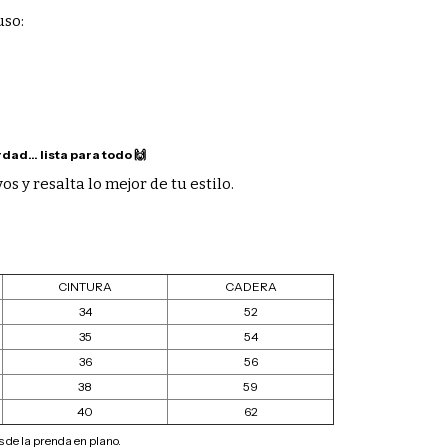
uso:
dad… lista para todo 🙌
s y resalta lo mejor de tu estilo.
CINTURA
CADERA
34
52
35
54
36
56
38
59
40
62
de la prenda en plano.