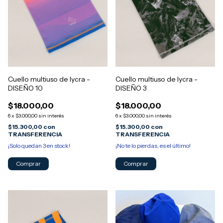
Cuello multiuso de lycra -
Cuello multiuso de lycra -
DISEÑO 10
DISEÑO 3
$18.000,00
$18.000,00
6
x
$3.000,00
sin interés
6
x
$3.000,00
sin interés
$15.300,00
con
$15.300,00
con
TRANSFERENCIA
TRANSFERENCIA
¡Solo quedan
3
en stock!
¡No te lo pierdas, es el último!