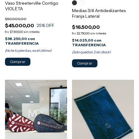
Vaso Streeterville Contigo
VIOLETA
Medias 3/4 Antideslizantes
Franja Lateral
$60.000,00
$45.000,00
25
% OFF
$16.500,00
6
x
$7.500,00
sin interés
6
x
$2.750,00
sin interés
$38.250,00
con
$14.025,00
con
TRANSFERENCIA
TRANSFERENCIA
¡No te lo pierdas, es el último!
¡Solo quedan
2
en stock!
Comprar