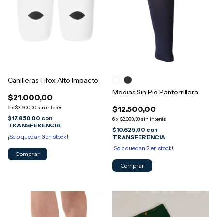
Canilleras Tifox Alto Impacto
Medias Sin Pie Pantorrillera
$21.000,00
6
x
$3.500,00
sin interés
$12.500,00
$17.850,00
con
6
x
$2.083,33
sin interés
TRANSFERENCIA
$10.625,00
con
¡Solo quedan
3
en stock!
TRANSFERENCIA
¡Solo quedan
2
en stock!
Comprar