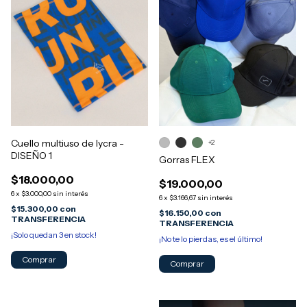
Cuello multiuso de lycra -
+2
DISEÑO 1
Gorras FLEX
$18.000,00
$19.000,00
6
x
$3.000,00
sin interés
6
x
$3.166,67
sin interés
$15.300,00
con
$16.150,00
con
TRANSFERENCIA
TRANSFERENCIA
¡Solo quedan
3
en stock!
¡No te lo pierdas, es el último!
Comprar