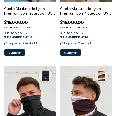
Cuello Multiuso de Lycra
Cuello Multiuso de Lycra
Premium con Protección UV -
Premium con Protección UV -
Diseño MORGAN Arg 15
Diseño MORGAN Arg 13
$18.000,00
$18.000,00
6
x
$3.000,00
sin interés
6
x
$3.000,00
sin interés
$15.300,00
con
$15.300,00
con
TRANSFERENCIA
TRANSFERENCIA
¡Solo quedan
2
en stock!
¡Solo quedan
2
en stock!