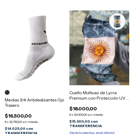
Cuello Multiuso de Lycra
Premium con Protección UV -
Medias 3/4 Antideslizantes Ojo
Diseño MORGAN Arg 14
Trasero
$18.000,00
$16.500,00
6
x
$3.000,00
sin interés
$15.300,00
con
6
x
$2.750,00
sin interés
TRANSFERENCIA
$14.025,00
con
¡No te lo pierdas, es el último!
TRANSFERENCIA