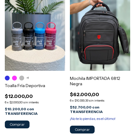
Mochila IMPORTADA 6812
+1
Negra
Toalla Fría Deportiva
$62.000,00
$12.000,00
6
x
$10.333,33
sin interés
6
x
$2.000,00
sin interés
$52.700,00
con
$10.200,00
con
TRANSFERENCIA
TRANSFERENCIA
¡No te lo pierdas, es el último!
Comprar