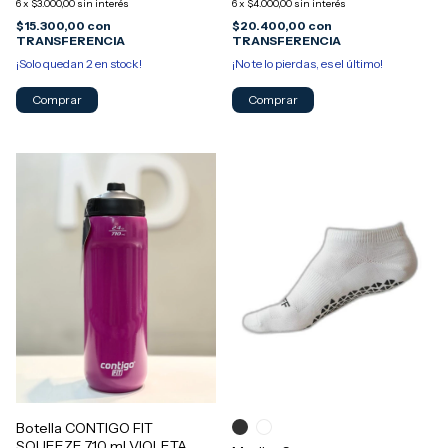
6
x
$3.000,00
sin interés
6
x
$4.000,00
sin interés
$15.300,00
con
$20.400,00
con
TRANSFERENCIA
TRANSFERENCIA
¡Solo quedan
2
en stock!
¡No te lo pierdas, es el último!
Botella CONTIGO FIT
SQUEEZE 710 ml VIOLETA