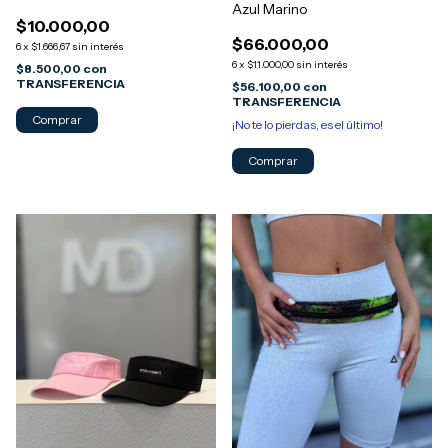
Azul Marino
$10.000,00
$66.000,00
6
x
$1.666,67
sin interés
6
x
$11.000,00
sin interés
$8.500,00
con
TRANSFERENCIA
$56.100,00
con
TRANSFERENCIA
¡No te lo pierdas, es el último!