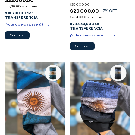
$22.000,00
$35.000,00
6
x
$3.666,67
sin interés
$29.000,00
17
% OFF
$18.700,00
con
6
x
$4.833,33
sin interés
TRANSFERENCIA
$24.650,00
con
¡No te lo pierdas, es el último!
TRANSFERENCIA
¡No te lo pierdas, es el último!