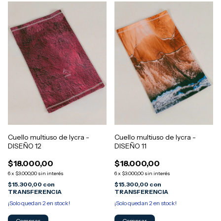
Cuello multiuso de lycra -
Cuello multiuso de lycra -
DISEÑO 12
DISEÑO 11
$18.000,00
$18.000,00
6
x
$3.000,00
sin interés
6
x
$3.000,00
sin interés
$15.300,00
con
$15.300,00
con
TRANSFERENCIA
TRANSFERENCIA
¡Solo quedan
2
en stock!
¡Solo quedan
2
en stock!