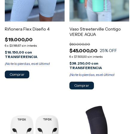
Riñonera Flex Diseño 4
Vaso Streeterville Contigo
VERDE AQUA
$19.000,00
$60.000,00
6
x
$3.166,67
sin interés
$45.000,00
25
% OFF
$16.150,00
con
TRANSFERENCIA
6
x
$7.500,00
sin interés
$38.250,00
con
¡No te lo pierdas, es el último!
TRANSFERENCIA
¡No te lo pierdas, es el último!