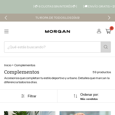
| 💳 6 CUOTAS SIN INTERÉS 💳 |
| 🚚 ENVÍO GRATIS > $190.000 📦 |
|
TU ROPA DE TODOS LOS DÍAS!
0
Inicio
>
Complementos
Complementos
59 productos
Accesorios que completan tu estilo deportivo y urbano. Detalles que marcan la
diferencia todos los días.
Ordenar por:
Filtrar
Más vendidos