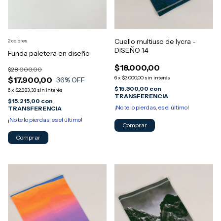
Cuello multiuso de lycra -
2 colores
DISEÑO 14
Funda paletera en diseño
$18.000,00
$28.000,00
6
x
$3.000,00
sin interés
$17.900,00
36
% OFF
$15.300,00
con
6
x
$2.983,33
sin interés
TRANSFERENCIA
$15.215,00
con
¡No te lo pierdas, es el último!
TRANSFERENCIA
¡No te lo pierdas, es el último!
Comprar