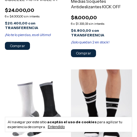
Medias Soquetes
Antideslizantes KICK OFF
$24.000,00
6
x
$4.000,00
sin interés
$8.000,00
$20.400,00
con
6
x
$1.333,33
sin interés
TRANSFERENCIA
$6.800,00
con
¡No te lo pierdas, es el último!
TRANSFERENCIA
¡Solo quedan
2
en stock!
Comprar
Al navegar por este sitio
aceptás el uso de cookies
para agilizar tu
experiencia de compra.
Entendido