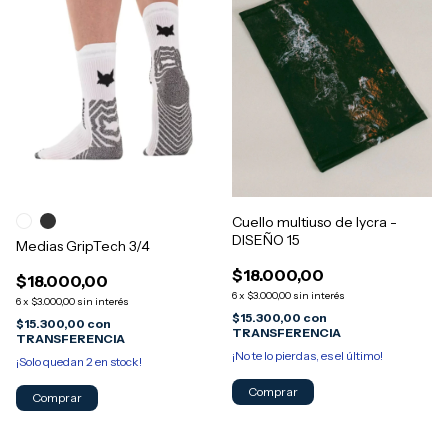
Cuello multiuso de lycra -
DISEÑO 15
Medias GripTech 3/4
$18.000,00
$18.000,00
6
x
$3.000,00
sin interés
6
x
$3.000,00
sin interés
$15.300,00
con
$15.300,00
con
TRANSFERENCIA
TRANSFERENCIA
¡No te lo pierdas, es el último!
¡Solo quedan
2
en stock!
Comprar