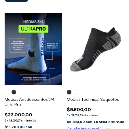
Medias Antideslizantes 3/4
Medias Technical Soquetes
Ultra Pro
$9.800,00
$22.000,00
6
x
$1.633,33
sin interés
6
x
$3.666,67
sin interés
$8.330,00
con
TRANSFERENCIA
$18.700,00
con
¡No te lo pierdas, es el último!