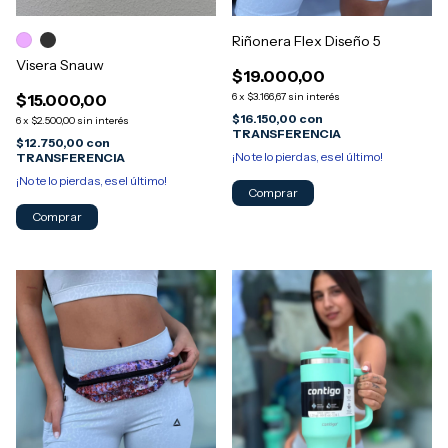
Riñonera Flex Diseño 5
Visera Snauw
$19.000,00
$15.000,00
6
x
$3.166,67
sin interés
$16.150,00
con
6
x
$2.500,00
sin interés
TRANSFERENCIA
$12.750,00
con
¡No te lo pierdas, es el último!
TRANSFERENCIA
¡No te lo pierdas, es el último!
Comprar