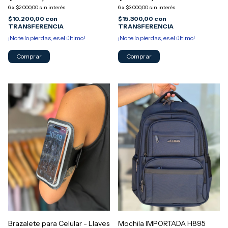
6
x
$2.000,00
sin interés
6
x
$3.000,00
sin interés
$10.200,00
con
$15.300,00
con
TRANSFERENCIA
TRANSFERENCIA
¡No te lo pierdas, es el último!
¡No te lo pierdas, es el último!
Comprar
Comprar
Mochila IMPORTADA H895
Brazalete para Celular - Llaves