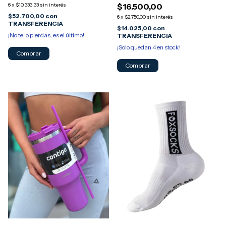
6
x
$10.333,33
sin interés
$16.500,00
$52.700,00
con
6
x
$2.750,00
sin interés
TRANSFERENCIA
$14.025,00
con
¡No te lo pierdas, es el último!
TRANSFERENCIA
¡Solo quedan
4
en stock!
Comprar