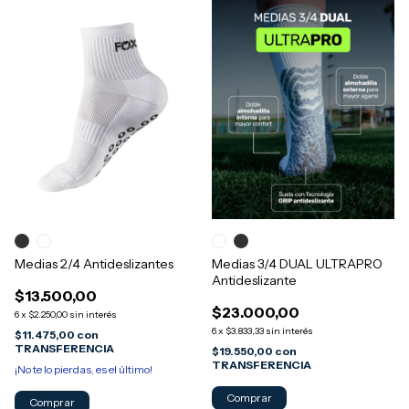
Medias 2/4 Antideslizantes
Medias 3/4 DUAL ULTRAPRO
Antideslizante
$13.500,00
$23.000,00
6
x
$2.250,00
sin interés
6
x
$3.833,33
sin interés
$11.475,00
con
TRANSFERENCIA
$19.550,00
con
TRANSFERENCIA
¡No te lo pierdas, es el último!
Comprar
Comprar