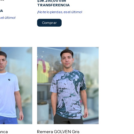
$38.250,00
con
TRANSFERENCIA
IA
¡No te lo pierdas, es el último!
s el último!
Comprar
anca
Remera GOLVEN Gris