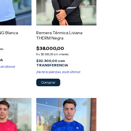
NG Blanca
Remera Térmica Liviana
THERM Negra
$38.000,00
rés
6
x
$6.333,33
sin interés
IA
$32.300,00
con
TRANSFERENCIA
s el último!
¡No te lo pierdas, es el último!
Comprar