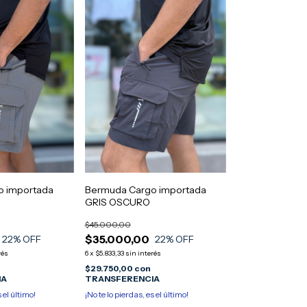
o importada
Bermuda Cargo importada
GRIS OSCURO
$45.000,00
$35.000,00
22
% OFF
22
% OFF
rés
6
x
$5.833,33
sin interés
$29.750,00
con
IA
TRANSFERENCIA
s el último!
¡No te lo pierdas, es el último!