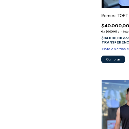
Remera TOET 
$40.000,0
6
x
$6.666,67
sin inte
$34.000,00
co
TRANSFERENC
¡No te lo pierdas, e
Comprar