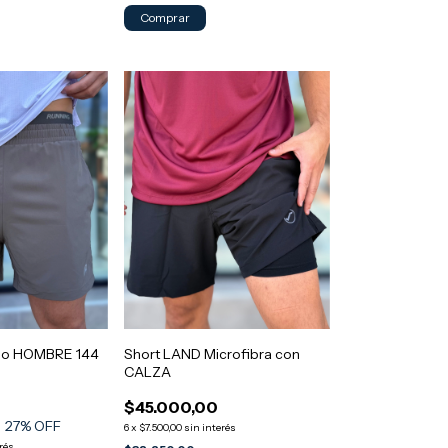
Comprar
ado HOMBRE 144
Short LAND Microfibra con
CALZA
$45.000,00
27
% OFF
6
x
$7.500,00
sin interés
rés