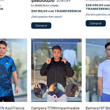
$59.000,00
20
% OFF
n
$28.050,00
con
6
x
$9.833,33
sin interés
IA
TRANSFERENC
$50.150,00
con
TRANSFERENCIA
¡No te lo pierdas, e
¡Solo quedan
4
en stock!
Comprar
Comprar
N Azul Francia
Campera TITAN Impermeable
Remera HIT Bl