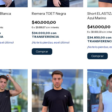
Short ELASTI
Blanca
Remera TOET Negra
Azul Marino
0
$40.000,00
$41.000,00
rés
6
x
$6.666,67
sin interés
6
x
$6.833,33
sin inte
n
$34.000,00
con
IA
TRANSFERENCIA
$34.850,00
con
TRANSFERENC
s el último!
¡No te lo pierdas, es el último!
¡No te lo pierdas, e
Comprar
Comprar