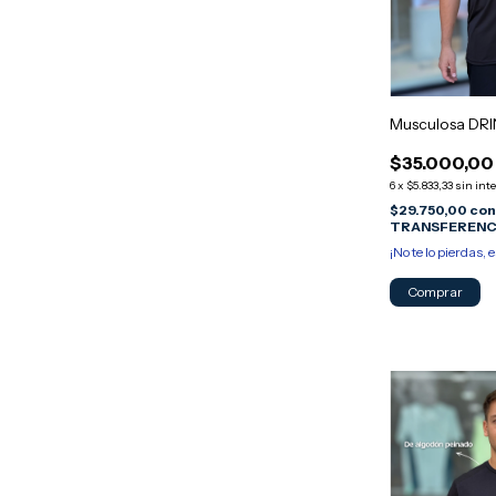
Musculosa DR
$35.000,00
6
x
$5.833,33
sin int
$29.750,00
co
TRANSFERENC
¡No te lo pierdas, e
Comprar