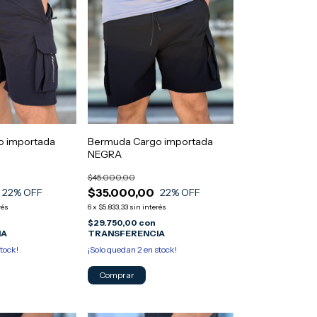
o importada
Bermuda Cargo importada
NEGRA
$45.000,00
$35.000,00
22
% OFF
22
% OFF
rés
6
x
$5.833,33
sin interés
$29.750,00
con
IA
TRANSFERENCIA
tock!
¡Solo quedan
2
en stock!
Comprar