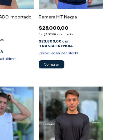
ZADO Importado
Remera HIT Negra
$28.000,00
6
x
$4.666,67
sin interés
rés
$23.800,00
con
TRANSFERENCIA
IA
¡Solo quedan
2
en stock!
s el último!
Comprar