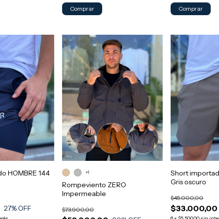
Comprar
Comprar
ado HOMBRE 144
Short import
+1
Gris oscuro
Rompeviento ZERO
Impermeable
$45.000,00
0
$33.000,00
27
% OFF
$73.900,00
erés
6
x
$5.500,00
sin inte