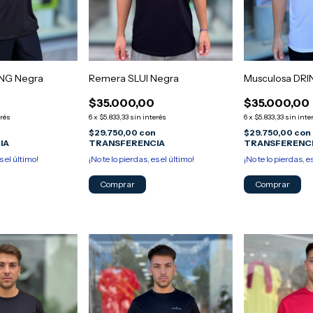
ING Negra
Remera SLUI Negra
Musculosa DRI
$35.000,00
$35.000,00
erés
6
x
$5.833,33
sin interés
6
x
$5.833,33
sin inte
n
$29.750,00
con
$29.750,00
con
IA
TRANSFERENCIA
TRANSFERENC
s el último!
¡No te lo pierdas, es el último!
¡No te lo pierdas, e
Comprar
Comprar