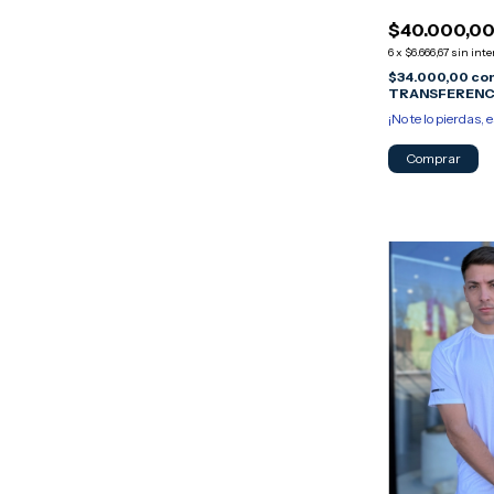
$40.000,0
6
x
$6.666,67
sin inte
$34.000,00
co
TRANSFERENC
¡No te lo pierdas, e
Comprar