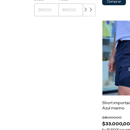
Comprar
Short import
Azul marino
$45.000,00
$33.000,0
6
x
$5.500,00
sin int