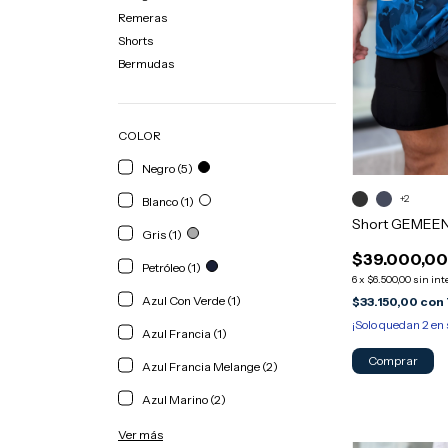
Remeras
Shorts
Bermudas
COLOR
Negro (5)
+2
Blanco (1)
Short GEMEEN
Gris (1)
$39.000,0
Petróleo (1)
6
x
$6.500,00
sin int
Azul Con Verde (1)
$33.150,00
con
¡Solo quedan
2
en 
Azul Francia (1)
Comprar
Azul Francia Melange (2)
Azul Marino (2)
Ver más