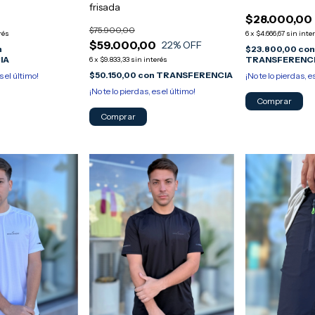
frisada
0
$28.000,00
$75.900,00
rés
6
x
$4.666,67
sin inte
$59.000,00
22
% OFF
n
$23.800,00
co
IA
TRANSFERENC
6
x
$9.833,33
sin interés
$50.150,00
con
TRANSFERENCIA
s el último!
¡No te lo pierdas, e
¡No te lo pierdas, es el último!
Comprar
Comprar