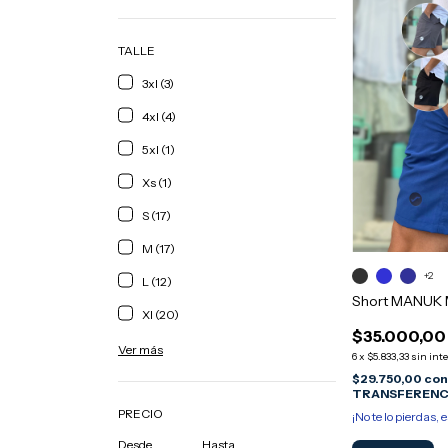
TALLE
3xl (3)
4xl (4)
5xl (1)
Xs (1)
S (17)
M (17)
+2
L (12)
Short MANUK M
Xl (20)
$35.000,00
Ver más
6
x
$5.833,33
sin int
$29.750,00
co
TRANSFERENC
PRECIO
¡No te lo pierdas, e
Desde
Hasta