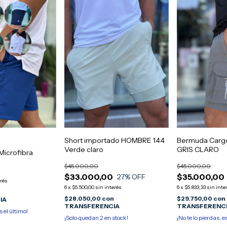
Short importado HOMBRE 144
Bermuda Carg
Verde claro
GRIS CLARO
icrofibra
$45.000,00
$45.000,00
$33.000,00
$35.000,00
27
% OFF
erés
6
x
$5.500,00
sin interés
6
x
$5.833,33
sin inte
n
$28.050,00
con
$29.750,00
con
IA
TRANSFERENCIA
TRANSFERENC
s el último!
¡Solo quedan
2
en stock!
¡No te lo pierdas, e