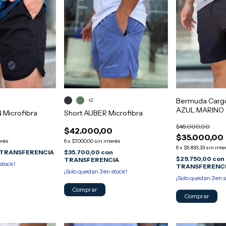
Bermuda Carg
+2
AZUL MARINO
 Microfibra
Short AUBER Microfibra
$45.000,00
0
$42.000,00
$35.000,00
erés
6
x
$7.000,00
sin interés
6
x
$5.833,33
sin inte
TRANSFERENCIA
$35.700,00
con
$29.750,00
con
TRANSFERENCIA
stock!
TRANSFERENC
¡Solo quedan
3
en stock!
¡Solo quedan
3
en s
Comprar
Comprar