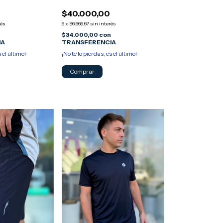
$40.000,00
rés
6
x
$6.666,67
sin interés
n
$34.000,00
con
IA
TRANSFERENCIA
s el último!
¡No te lo pierdas, es el último!
Comprar